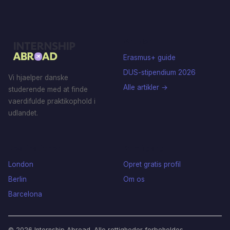
Artikler
Erasmus+ guide
DUS-stipendium 2026
Vi hjaelper danske
Alle artikler →
studerende med at finde
vaerdifulde praktikophold i
udlandet.
Destinationer
Kom i gang
London
Opret gratis profil
Berlin
Om os
Barcelona
© 2026 Internship Abroad. Alle rettigheder forbeholdes.