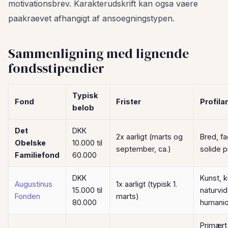
motivationsbrev. Karakterudskrift kan ogsa vaere
paakraevet afhangigt af ansoegningstypen.
Sammenligning med lignende
fondsstipendier
Typisk
Fond
Frister
Profil
belob
Det
DKK
2x aarligt (marts og
Bred, fa
Obelske
10.000 til
september, ca.)
solide p
Familiefond
60.000
DKK
Kunst, k
Augustinus
1x aarligt (typisk 1.
15.000 til
naturvi
Fonden
marts)
80.000
humanio
Primært