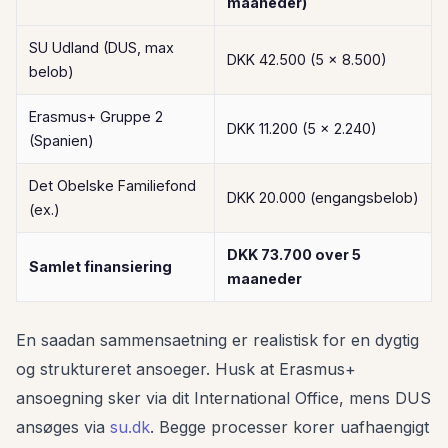
maaneder)
SU Udland (DUS, max
DKK 42.500 (5 x 8.500)
belob)
Erasmus+ Gruppe 2
DKK 11.200 (5 x 2.240)
(Spanien)
Det Obelske Familiefond
DKK 20.000 (engangsbelob)
(ex.)
DKK 73.700 over 5
Samlet finansiering
maaneder
En saadan sammensaetning er realistisk for en dygtig
og struktureret ansoeger. Husk at Erasmus+
ansoegning sker via dit International Office, mens DUS
ansøges via
su.dk
. Begge processer korer uafhaengigt