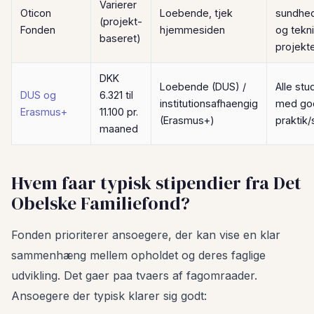
Varierer
Oticon
Loebende, tjek
sundhed
(projekt-
Fonden
hjemmesiden
og tekn
baseret)
projekt
DKK
Loebende (DUS) /
Alle st
DUS og
6.321 til
institutionsafhaengig
med go
Erasmus+
11.100 pr.
(Erasmus+)
praktik/
maaned
Hvem faar typisk stipendier fra Det
Obelske Familiefond?
Fonden prioriterer ansoegere, der kan vise en klar
sammenhæng mellem opholdet og deres faglige
udvikling. Det gaer paa tvaers af fagomraader.
Ansoegere der typisk klarer sig godt: