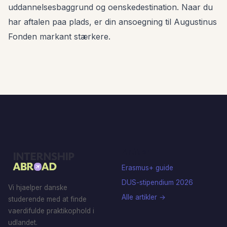
uddannelsesbaggrund og oenskedestination. Naar du
har aftalen paa plads, er din ansoegning til Augustinus
Fonden markant stærkere.
Artikler
Erasmus+ guide
DUS-stipendium 2026
Vi hjaelper danske
Alle artikler →
studerende med at finde
vaerdifulde praktikophold i
udlandet.