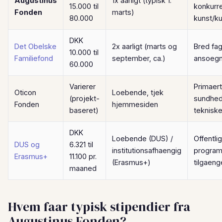
Augustinus
1x aarligt (typisk 1.
15.000 til
konkurr
Fonden
marts)
80.000
kunst/ku
DKK
Det Obelske
2x aarligt (marts og
Bred fagl
10.000 til
Familiefond
september, ca.)
ansoegn
60.000
Varierer
Primaert
Oticon
Loebende, tjek
(projekt-
sundhed
Fonden
hjemmesiden
baseret)
tekniske
DKK
Loebende (DUS) /
Offentli
DUS og
6.321 til
institutionsafhaengig
program
Erasmus+
11.100 pr.
(Erasmus+)
tilgaeng
maaned
Hvem faar typisk stipendier fra
Augustinus Fonden?