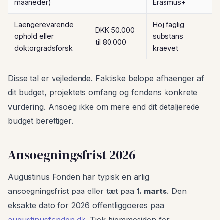
maaneder)
Erasmus+
Laengerevarende
Hoj faglig
DKK 50.000
ophold eller
substans
til 80.000
doktorgradsforsk
kraevet
Disse tal er vejledende. Faktiske belope afhaenger af
dit budget, projektets omfang og fondens konkrete
vurdering. Ansoeg ikke om mere end dit detaljerede
budget berettiger.
Ansoegningsfrist 2026
Augustinus Fonden har typisk en arlig
ansoegningsfrist paa eller tæt paa
1. marts
. Den
eksakte dato for 2026 offentliggoeres paa
augustinusfonden.dk
. Tjek hjemmesiden for