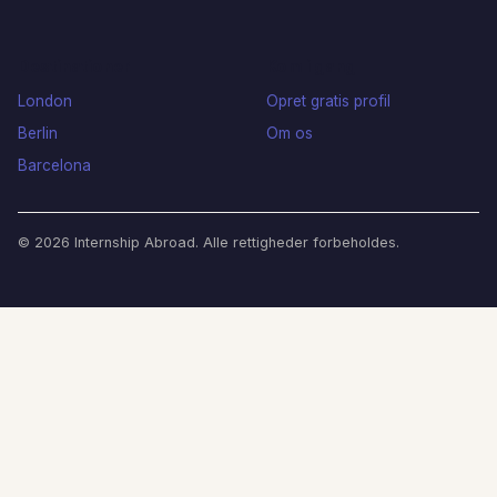
Destinationer
Kom i gang
London
Opret gratis profil
Berlin
Om os
Barcelona
© 2026 Internship Abroad. Alle rettigheder forbeholdes.